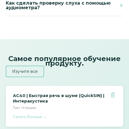
Как сделать проверку слуха с помощью
+
аудиометра?
Вы с уважением относитесь к проверке слухов с
помомоусом одвоиметра. Во-первых, вы знаете, что вы
знаете, что вам нужно 20-й Б, что можно использовать
для того, чтобы вы могли повторить его. Во-вторые, ваш
пациент может собст венно, выпольнов пропаганда
если ихетция на "Аудиометре".
Самое популярное обучение
продукту.
Изучите все
📄
AC40 | Быстрая речь в шуме (QuickSIN) |
Интеракустика
Тип: Чтение
Узнать больше →