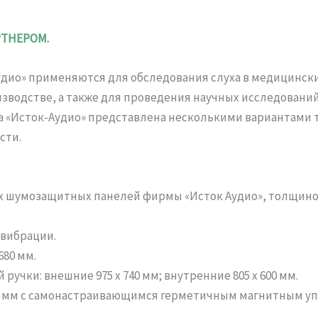
РТНЕРОМ.
ио» применяются для обследования слуха в медицински
зводстве, а также для проведения научных исследований
а «Исток-Аудио» представлена несколькими вариантами 
сти.
х шумозащитных панелей фирмы «Исток Аудио», толщиной
 вибрации.
680 мм.
ручки: внешние 975 х 740 мм; внутренние 805 х 600 мм.
 700 мм с самонастраивающимся герметичным магнитным у