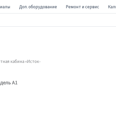
риалы
Доп. оборудование
Ремонт и сервис
Кал
тная кабина «Исток-
дель А1